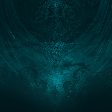
Lyria
ルリア
CV：東山奈央
Vyrn
ビィ
CV：釘宮理恵
JA
/
EN