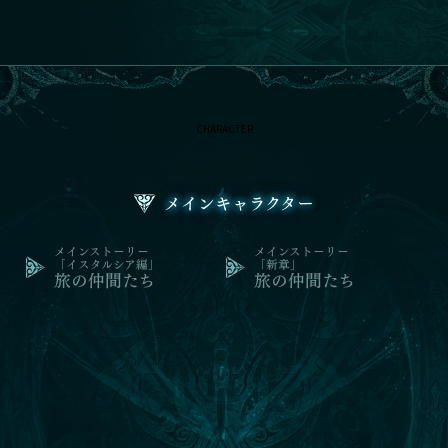
News
World
Character
メインキャラクター
メインストーリー
「イスタルシア編」
旅の仲間たち
メインストーリー
「新章」
旅の仲間たち
System
Interview
Channel
CHARACTER
ぐらぶるちゃんねるっ！
ぐらぶるTVちゃんねるっ！
Official
Account
メインキャラクター
メインストーリー
メインストーリー
「イスタルシア編」
「新章」
旅の仲間たち
旅の仲間たち
Main Character
主人公