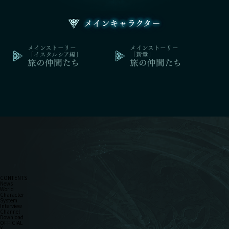
メインキャラクター
メインストーリー
メインストーリー
「イスタルシア編」
「新章」
旅の仲間たち
旅の仲間たち
CONTENTS
News
World
Character
System
Interview
Channel
Download
OFFICIAL
X